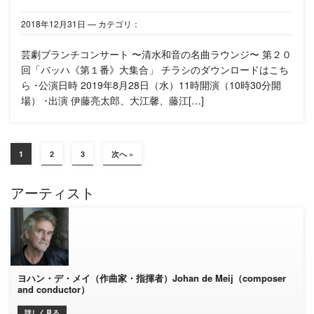
2018年
12月
31日
— カテゴリ：
芸劇ブランチコンサート 〜清水和音の名曲ラウンジ〜 第２０
回「バッハ《第１番》大集合」 チラシのダウンロードはこち
ら ･公演日時 2019年8月28日（水）11時開演（10時30分開
場） ･出演 伊藤亮太郎、大江馨、藤江[…]
1
2
3
次へ »
アーティスト
ヨハン・デ・メイ（作曲家・指揮者）Johan de Meij（composer
and conductor）
詳しく見る