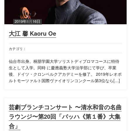
2019年
8月
16日
大江 馨 Kaoru Oe
カテゴリ：
仙台市出身。桐朋学園大学ソリストディプロマコースに特待
生として入学。同時 に慶應義塾大学法学部にて学び、卒業
後、ドイツ・クロンベルクアカデミーを修了。 2019年レオポ
ルトモーツァルト国際ヴァイオリンコンクール第3位なら[…]
芸劇ブランチコンサート 〜清水和音の名曲
ラウンジ〜第20回「バッハ《第１番》大集
合」