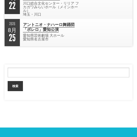
22
川口総合文化センター・リリア フ
カガワみらいホール（メインホー
ル）
埼玉・川口
2026
アントニオ・ナハーロ舞踊団
8月
「ボレロ」愛知公演
25
愛知県芸術劇場 大ホール
愛知県名古屋市