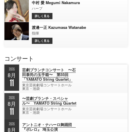
中村 愛 Megumi Nakamura
ハープ
詳しく見る
渡邊一正 Kazumasa Watanabe
指揮
詳しく見る
コンサート
2026
芸劇ブランチコンサート 〜石
8月
田泰尚の玉手箱〜 第55回
「YAMATO String Quartet」
11
東京芸術劇場コンサートホール
東京・池袋
2026
〜芸劇ブランチ・スペシャ
8月
ル〜 YAMATO String Quartet
11
東京芸術劇場コンサートホール
東京・池袋
2026
アントニオ・ナハーロ舞踊団
8月
『ボレロ』 埼玉公演