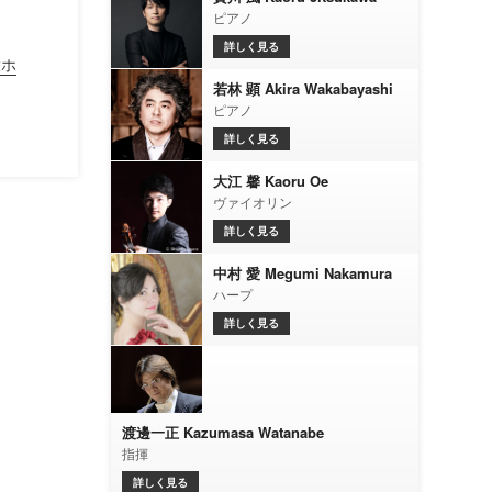
ピアノ
詳しく見る
大ホ
若林 顕 Akira Wakabayashi
ピアノ
詳しく見る
大江 馨 Kaoru Oe
ヴァイオリン
詳しく見る
中村 愛 Megumi Nakamura
ハープ
詳しく見る
渡邊一正 Kazumasa Watanabe
指揮
詳しく見る