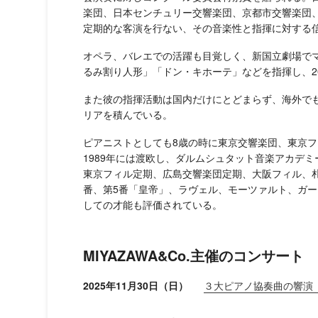
楽団、日本センチュリー交響楽団、京都市交響楽団
定期的な客演を行ない、その音楽性と指揮に対する
オペラ、バレエでの活躍も目覚しく、新国立劇場で
るみ割り人形」「ドン・キホーテ」などを指揮し、2
また彼の指揮活動は国内だけにとどまらず、海外で
リアを積んでいる。
ピアニストとしても8歳の時に東京交響楽団、東京フ
1989年には渡欧し、ダルムシュタット音楽アカデ
東京フィル定期、広島交響楽団定期、大阪フィル、
番、第5番「皇帝」、ラヴェル、モーツァルト、ガ
しての才能も評価されている。
MIYAZAWA&Co.主催のコンサート
2025年11月30日（日）
３大ピアノ協奏曲の響演