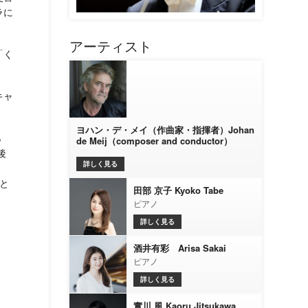
ラに
アーティスト
「く
キャ
ヨハン・デ・メイ（作曲家・指揮者）Johan
ら
de Meij（composer and conductor）
後
詳しく見る
と
田部 京子 Kyoko Tabe
ピアノ
詳しく見る
酒井有彩 Arisa Sakai
ピアノ
詳しく見る
實川 風 Kaoru Jitsukawa