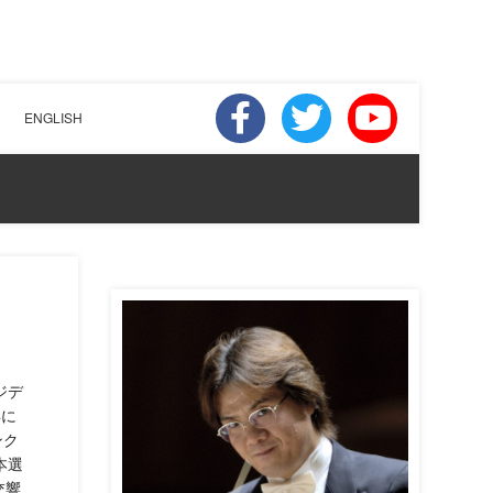
ENGLISH
ジデ
年に
ンク
本選
交響