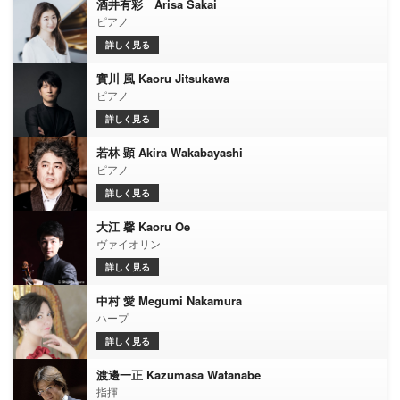
酒井有彩 Arisa Sakai
ピアノ
詳しく見る
實川 風 Kaoru Jitsukawa
ピアノ
詳しく見る
若林 顕 Akira Wakabayashi
ピアノ
詳しく見る
大江 馨 Kaoru Oe
ヴァイオリン
詳しく見る
中村 愛 Megumi Nakamura
ハープ
詳しく見る
渡邊一正 Kazumasa Watanabe
指揮