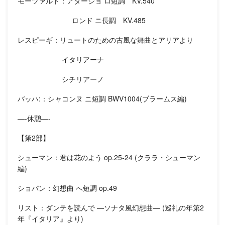
モーツァルト：アダージョ ロ短調 KV.540
ロンド ニ長調 KV.485
レスピーギ：リュートのための古風な舞曲とアリアより
イタリアーナ
シチリアーノ
バッハ:：シャコンヌ ニ短調 BWV1004(ブラームス編)
—-休憩—-
【第2部】
シューマン：君は花のよう op.25-24 (クララ・シューマン
編)
ショパン：幻想曲 へ短調 op.49
リスト：ダンテを読んで ―ソナタ風幻想曲― (巡礼の年第2
年『イタリア』より)