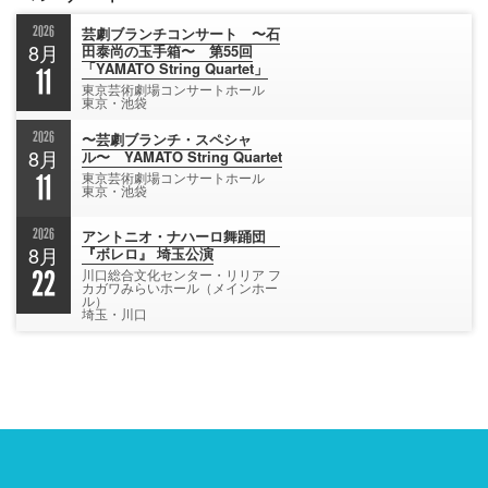
2026
芸劇ブランチコンサート 〜石
8月
田泰尚の玉手箱〜 第55回
「YAMATO String Quartet」
11
東京芸術劇場コンサートホール
東京・池袋
2026
〜芸劇ブランチ・スペシャ
8月
ル〜 YAMATO String Quartet
11
東京芸術劇場コンサートホール
東京・池袋
2026
アントニオ・ナハーロ舞踊団
8月
『ボレロ』 埼玉公演
22
川口総合文化センター・リリア フ
カガワみらいホール（メインホー
ル）
埼玉・川口