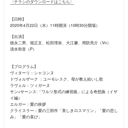
〈チラシのダウンロードはこちら〉
【日時】
2020年4月22日（水）11時開演（10時30分開場）
【出演】
徳永二男、堀正文、松田理奈、大江馨、周防亮介（Vn）
清水和音（P）
【プログラム】
ヴィターリ：シャコンヌ
ドヴォルザーク ：ユーモレスク、母が教え給いし歌
ラヴェル：ツィガーヌ
サン=サーンス:「ワルツ形式の練習曲」による奇想曲（イザ
イ編）
エルガー：愛の挨拶
クライスラー：愛の三部作「美しきロスマリン」「愛の悲し
み」「愛の喜び」