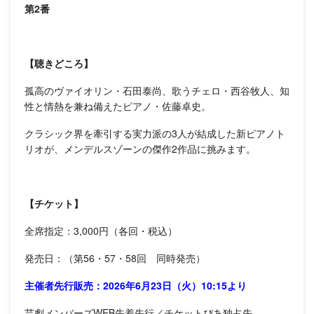
第2番
【聴きどころ】
孤高のヴァイオリン・石田泰尚、歌うチェロ・西谷牧人、知
性と情熱を兼ね備えたピアノ・佐藤卓史。
クラシック界を牽引する実力派の3人が結成した新ピアノト
リオが、メンデルスゾーンの傑作2作品に挑みます。
【チケット】
全席指定：3,000円（各回・税込）
発売日：（第56・57・58回 同時発売）
主催者先行販売：2026年6月23日（火）10:15より
芸劇メンバーズWEB先着先行／チケットぴあ独占先