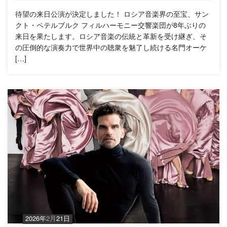
待望の来日公演が決定しました！ ロシア音楽界の至宝、サン
クト・ペテルブルク フィルハーモニー交響楽団が8年ぶりの
来日を果たします。ロシア音楽の伝統と革新を受け継ぎ、そ
の圧倒的な演奏力で世界中の聴衆を魅了し続ける名門オーケ
[…]
2026年
2月
21日