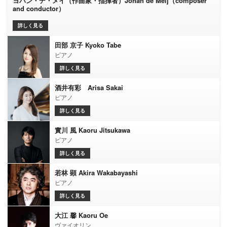
ヨハン・デ・メイ（作曲家・指揮者）Johan de Meij（composer
and conductor）
詳しく見る
田部 京子 Kyoko Tabe
ピアノ
詳しく見る
酒井有彩 Arisa Sakai
ピアノ
詳しく見る
實川 風 Kaoru Jitsukawa
ピアノ
詳しく見る
若林 顕 Akira Wakabayashi
ピアノ
詳しく見る
大江 馨 Kaoru Oe
ヴァイオリン