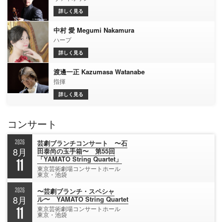
詳しく見る
中村 愛 Megumi Nakamura
ハープ
詳しく見る
渡邊一正 Kazumasa Watanabe
指揮
詳しく見る
コンサート
2026
芸劇ブランチコンサート 〜石
8月
田泰尚の玉手箱〜 第55回
「YAMATO String Quartet」
11
東京芸術劇場コンサートホール
東京・池袋
2026
〜芸劇ブランチ・スペシャ
8月
ル〜 YAMATO String Quartet
11
東京芸術劇場コンサートホール
東京・池袋