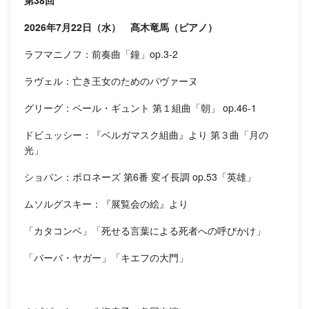
第38回
2026年7月22日（水） 髙木竜馬（ピアノ）
ラフマニノフ：前奏曲「鐘」op.3-2
ラヴェル：亡き王女のためのパヴァーヌ
グリーグ：ペール・ギュント 第１組曲「朝」 op.46-1
ドビュッシー：『ベルガマスク組曲』より 第３曲「月の
光」
ショパン：ポロネーズ 第6番 変イ長調 op.53「英雄」
ムソルグスキー：『展覧会の絵』より
「カタコンベ」「死せる言葉による死者への呼びかけ」
「バーバ・ヤガー」「キエフの大門」