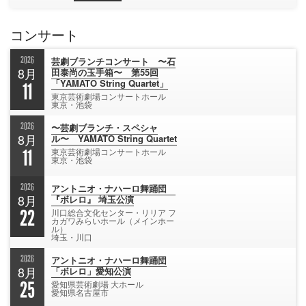
コンサート
2026
芸劇ブランチコンサート 〜石
8月
田泰尚の玉手箱〜 第55回
「YAMATO String Quartet」
11
東京芸術劇場コンサートホール
東京・池袋
2026
〜芸劇ブランチ・スペシャ
8月
ル〜 YAMATO String Quartet
11
東京芸術劇場コンサートホール
東京・池袋
2026
アントニオ・ナハーロ舞踊団
8月
『ボレロ』 埼玉公演
22
川口総合文化センター・リリア フ
カガワみらいホール（メインホー
ル）
埼玉・川口
2026
アントニオ・ナハーロ舞踊団
8月
「ボレロ」愛知公演
25
愛知県芸術劇場 大ホール
愛知県名古屋市