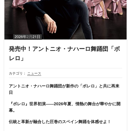
2026年
2月
21日
発売中！アントニオ・ナハーロ舞踊団「ボ
レロ」
カテゴリ：
ニュース
アントニオ・ナハーロ舞踊団が新作の「ボレロ」と共に再来
日
『ボレロ』世界初演――2026年夏、情熱の舞台が華やかに開
幕。
伝統と革新が融合した圧巻のスペイン舞踊を体感せよ！