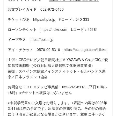
芸文プレイガイド 052-972-0430
チケットぴあ
https://t.pia.jp
Pコード：540-333
ローソンチケット
https://l-tike.com
Lコード：45181
イープラス
https://eplus.jp
アイ・チケット 0570-00-5310
https://clanago.com/i-ticket
主催：CBCテレビ／朝日新聞社／MIYAZAWA & Co.／CIC／愛
知県芸術劇場（公益財団法人愛知県文化振興事業団）
後援：スペイン大使館／インスティトゥト・セルバンテス東
京／日本フラメンコ協会
お問合せ：ＣＢＣテレビ事業部 052-241-8118（平日10時～
18時）※チケットの取扱はございません
※未就学児童のご入場はお断りします。※表記の内容は2026年
2月1日現在の予定です。出演者の怪我や病気、その他の都合
により演目が変更となる場合がございます。変更に伴うチケ