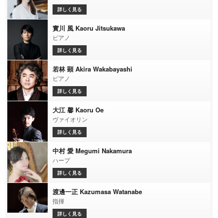
詳しく見る
實川 風 Kaoru Jitsukawa
ピアノ
詳しく見る
若林 顕 Akira Wakabayashi
ピアノ
詳しく見る
大江 馨 Kaoru Oe
ヴァイオリン
詳しく見る
中村 愛 Megumi Nakamura
ハープ
詳しく見る
渡邊一正 Kazumasa Watanabe
指揮
詳しく見る