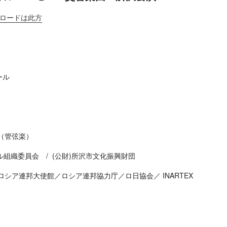
ンロードは此方
）
ール
（管弦楽）
ィバル組織委員会 / (公財)所沢市文化振興財団
シア連邦大使館／ロシア連邦協力庁／ロ日協会／ INARTEX