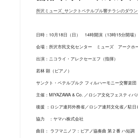
所沢ミューズ_サンクトペテルブル響チラシのダウ
日時：10月18日（日） 14時開演（13時15分開場
会場：所沢市民文化センター ミューズ アークホ
出演：ニコライ・アレクセーエフ（指揮）
若林 顕（ピアノ）
サンクト・ペテルブルク フィルハーモニー交響楽団
主催：MIYAZAWA & Co. ／ロシア文化フェステ
後援 ：ロシア連邦外務省／ロシア連邦文化省／駐日ロ
協力 ：ヤマハ株式会社
曲目： ラフマニノフ：ピアノ協奏曲 第２番 ハ短調