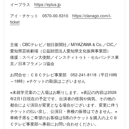
イープラス
https://eplus.jp
アイ・チケット 0570-00-5310
https://clanago.com/i-
ticket
主催：CBCテレビ／朝日新聞社／MIYAZAWA & Co.／CIC／
愛知県芸術劇場（公益財団法人愛知県文化振興事業団）
後援：スペイン大使館／インスティトゥト・セルバンテス東
京／日本フラメンコ協会
お問合せ：ＣＢＣテレビ事業部 052-241-8118（平日10時
～18時）※チケットの取扱はございません
※未就学児童のご入場はお断りします。※表記の内容は2026
年2月1日現在の予定です。出演者の怪我や病気、その他の
都合により演目が変更となる場合がございます。変更に伴う
チケットの払い戻し、公演日・券種の振替はできません。※
車椅子席をご希望のお客様はS席のチケットを購入の上ＣＢ
Ｃテレビ事業部へ事前にお問い合わせください。