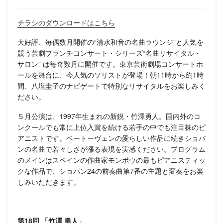
チラシのダウンロードはこちら
大好評、毎偶数月開催の“清水和音の名曲ラウンジ”と人気を
競う芸劇ブランチコンサート・シリーズ“名曲リサイタル・
サロン” は毎奇数月に開催です。東京芸術劇場コンサートホ
ールを舞台に、今人気のソリストが登場！朝11時から約1時
間、八塩圭子のナビゲートで特別なリサイタルをお楽しみく
ださい。
５月公演は、1997年生まれの新鋭・竹澤勇人。国内外のコ
ンクールでも常に上位入賞を続ける若手の中でも注目株のピ
アニストです。ベートーヴェンの愛らしい作品に続きショパ
ンの名曲で若々しさが漲る表現を実感ください。プログラム
のメインはスペインの作曲家モンポウの最もピアニスティッ
クな作品で、ショパン24の前奏曲第7番の主題と変奏をお楽
しみいただきます。
第
18
回
「竹澤
勇人」