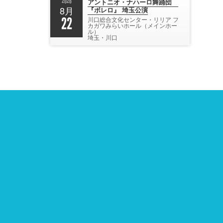
2026
アントニオ・ナハーロ舞踊団
8月
『ボレロ』 埼玉公演
22
川口総合文化センター・リリア フ
カガワみらいホール（メインホー
ル）
埼玉・川口