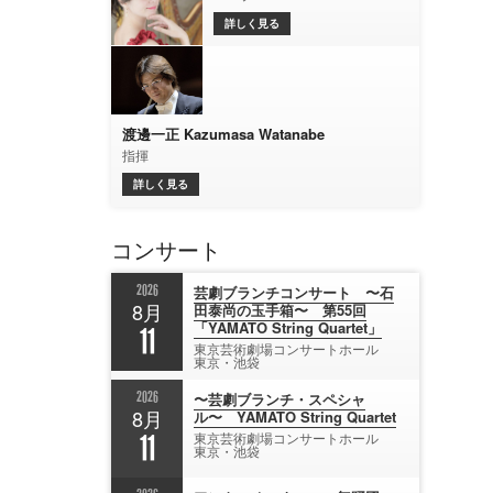
詳しく見る
渡邊一正 Kazumasa Watanabe
指揮
詳しく見る
コンサート
2026
芸劇ブランチコンサート 〜石
8月
田泰尚の玉手箱〜 第55回
「YAMATO String Quartet」
11
東京芸術劇場コンサートホール
東京・池袋
2026
〜芸劇ブランチ・スペシャ
8月
ル〜 YAMATO String Quartet
11
東京芸術劇場コンサートホール
東京・池袋