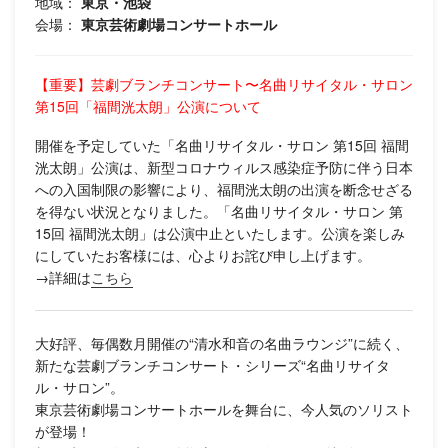
地域：
東京・池袋
会場：
東京芸術劇場コンサートホール
【重要】芸劇ブランチコンサート〜名曲リサイタル・サロン
第15回「福間洸太朗」
公演について
開催を予定していた「名曲リサイタル・サロン 第15回 福間
洸太朗」公演は、新型コロナウィルス感染症予防に伴う日本
への入国制限の影響により、福間洸太朗の出演を断念せざる
を得ない状況となりました。「名曲リサイタル・サロン 第
15回 福間洸太朗」は公演中止といたします。公演を楽しみ
にしていたお客様には、心よりお詫び申し上げます。
→詳細は
こちら
大好評、毎偶数月開催の“清水和音の名曲ラウンジ”に続く、
新たな芸劇ブランチコンサート・シリーズ“名曲リサイタ
ル・サロン”。
東京芸術劇場コンサートホールを舞台に、今人気のソリスト
が登場！