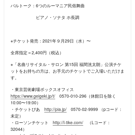
バルトーク：6つのルーマニア民俗舞曲
ピアノ・ソナタ ホ長調
※チケット発売：2021年９月29日（水）〜
全席指定＝2,400円（税込）
※「名曲リサイタル・サロン 第15回 福間洸太朗」公演チケ
ットをお持ちの方は、お手元のチケットでご入場いただけま
す。
・東京芸術劇場ボックスオフィス
https://www.geigeki.jp/t/
0570-010-296（休館日を除く
10:00〜19:00）
・チケットぴあ
http://pia.jp/
0570-02-9999 （pコード：
未定）
・ローソンチケット
http://l-tike.com/
（Lコード：
32044）