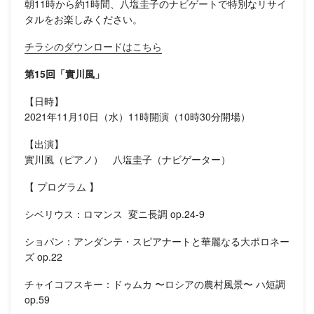
朝11時から約1時間、八塩圭子のナビゲートで特別なリサイ
タルをお楽しみください。
チラシのダウンロードはこちら
第15回「實川風」
【日時】
2021年11月10日（水）11時開演（10時30分開場）
【出演】
實川風（ピアノ） 八塩圭子（ナビゲーター）
【 プログラム 】
シベリウス：ロマンス 変ニ長調 op.24-9
ショパン：アンダンテ・スピアナートと華麗なる大ポロネー
ズ op.22
チャイコフスキー：ドゥムカ 〜ロシアの農村風景〜 ハ短調
op.59