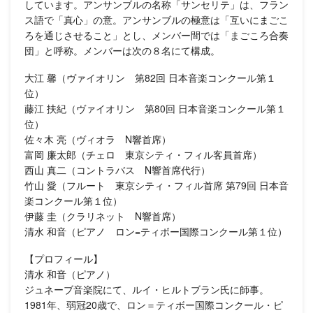
しています。アンサンブルの名称「サンセリテ」は、フラン
ス語で「真心」の意。アンサンブルの極意は「互いにまごこ
ろを通じさせること」とし、メンバー間では「まごころ合奏
団」と呼称。メンバーは次の８名にて構成。
大江 馨（ヴァイオリン 第82回 日本音楽コンクール第１
位）
藤江 扶紀（ヴァイオリン 第80回 日本音楽コンクール第１
位）
佐々木 亮（ヴィオラ N響首席）
富岡 廉太郎（チェロ 東京シティ・フィル客員首席）
西山 真二（コントラバス N響首席代行）
竹山 愛（フルート 東京シティ・フィル首席 第79回 日本音
楽コンクール第１位）
伊藤 圭（クラリネット N響首席）
清水 和音（ピアノ ロン=ティボー国際コンクール第１位）
【プロフィール】
清水 和音（ピアノ）
ジュネーブ音楽院にて、ルイ・ヒルトブラン氏に師事。
1981年、弱冠20歳で、ロン＝ティボー国際コンクール・ピ