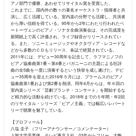
アノ部門で優勝、あわせてリサイタル賞を受賞した。
これまでに、国内外の数々の著名オーケストラ・指揮者と共
演し、広く活躍している。室内楽の分野でも活躍し、共演者
から厚い信頼を得ている。95年から2年にわたり行われたベ
ートーヴェンのピアノ・ソナタ全曲演奏会は、その完成度を
新聞紙上で高く評価され、ライブ録音がリリースされてい
る。また、ソニーミュージックやオクタヴィア・レコードな
どから多数のＣＤもリリース、各誌で絶賛されている。
2011年には、デビュー30周年を記念して、ラフマニノフの
ピアノ協奏曲第1番～第4番とパガニーニの主題による狂詩
曲の全5曲を一度に演奏するという快挙を成し遂げた。デビ
ュー35周年を迎えた2016年５月には、ブラームスのピアノ
協奏曲第1番および第2番を熱演。同年4月からは、年６回の
室内楽シリーズ「芸劇ブランチ・コンサート」を開始するな
ど精力的な活動を続けている。2018年までの５年間・年2回
のリサイタル・シリーズ「ピアノ主義」では幅広いレパート
リーで聴衆を魅了している。
【プロフィール】
八塩 圭子 （フリーアナウンサー／コメンテーター）
上智大学卒業後、テレビ東京入社。03年からフリー。大晦