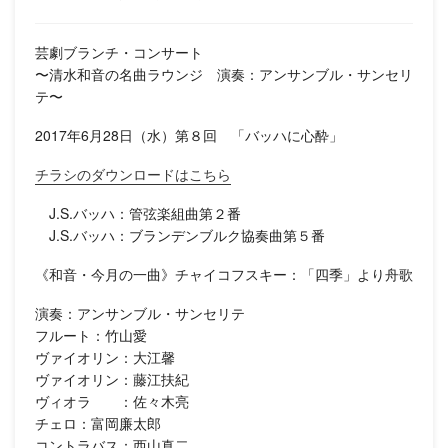
芸劇ブランチ・コンサート
〜清水和音の名曲ラウンジ 演奏：アンサンブル・サンセリ
テ〜
2017年6月28日（水）第８回 「バッハに心酔」
チラシのダウンロードはこちら
J.S.バッハ：管弦楽組曲第２番
J.S.バッハ：ブランデンブルク協奏曲第５番
《和音・今月の一曲》チャイコフスキー：「四季」より舟歌
演奏：アンサンブル・サンセリテ
フルート：竹山愛
ヴァイオリン：大江馨
ヴァイオリン：藤江扶紀
ヴィオラ ：佐々木亮
チェロ：富岡廉太郎
コントラバス：西山真二