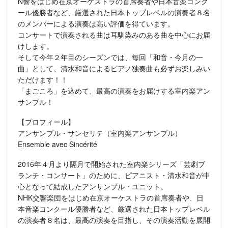
N響をはじめ在京オーケストラの首席奏者や日本音楽コンク
ール優勝者など、厳選された日本トップレベルの演奏者８名
のメンバーによる演奏は高い評価を得ています。
コンサートで演奏される曲は耳馴染みのある曲を中心にお届
けします。
そして今年２年目のシーズンでは、毎回「和音・今月の一
曲」として、清水和音によるピアノ独奏曲も必ずお楽しみい
ただけます！！
「まごころ」を込めて、最高の演奏をお届けする室内楽アン
サンブル！
【プロフィール】
アンサンブル・サンセリテ（室内楽アンサンブル）
Ensemble avec Sincérité
2016年４月より隔月で開始された室内楽シリーズ「芸劇ブ
ランチ・コンサート」のために、ピアニスト・清水和音が中
心となって結成したアンサンブル・ユニット。
NHK交響楽団をはじめ在京オーケストラの首席奏者や、日
本音楽コンクール優勝者など、厳選された日本トップレベル
の演奏者８名は、最高の演奏を目指し、その演奏活動を展開