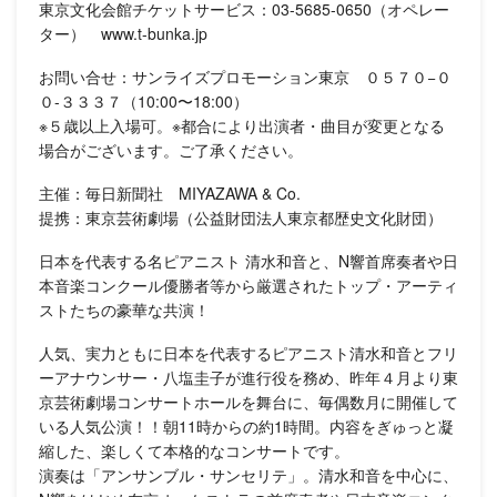
東京文化会館チケットサービス：03-5685-0650（オペレー
ター） www.t-bunka.jp
お問い合せ：サンライズプロモーション東京 ０５７０−０
０-３３３７（10:00〜18:00）
※５歳以上入場可。※都合により出演者・曲目が変更となる
場合がございます。ご了承ください。
主催：毎日新聞社 MIYAZAWA & Co.
提携：東京芸術劇場（公益財団法人東京都歴史文化財団）
日本を代表する名ピアニスト 清水和音と、N響首席奏者や日
本音楽コンクール優勝者等から厳選されたトップ・アーティ
ストたちの豪華な共演！
人気、実力ともに日本を代表するピアニスト清水和音とフリ
ーアナウンサー・八塩圭子が進行役を務め、昨年４月より東
京芸術劇場コンサートホールを舞台に、毎偶数月に開催して
いる人気公演！！朝11時からの約1時間。内容をぎゅっと凝
縮した、楽しくて本格的なコンサートです。
演奏は「アンサンブル・サンセリテ」。清水和音を中心に、