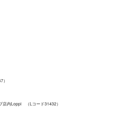
7）
pi （Lコード31432）