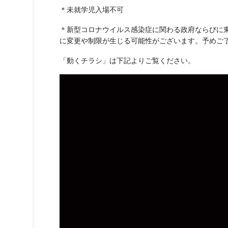
＊未就学児入場不可
＊新型コロナウイルス感染症に関わる政府ならびに
に変更や制限が生じる可能性がございます。予めご
「動くチラシ」は下記よりご覧ください。
動
画
プ
レ
ー
ヤ
ー