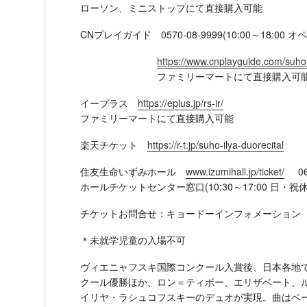
ローソン、ミニストップにて直接購入可能
CNプレイガイド 0570-08-9999(10:00～18:00
https://www.cnplayguide.com/suho-
ファミリーマートにて直接購入可
イープラス
https://eplus.jp/rs-ir/
ファミリーマートにて直接購入可能
楽天チケット
https://r-t.jp/suho-ilya-duorecital
住友生命いずみホール
www.izumihall.jp/ticket/
06-
ホールチケットセンター窓口(10:30～17:00 日・祝
チケットお問合せ：キョードーインフォメーション 05
＊未就学児童の入場不可
ヴィエニャフスキ国際コンクール入賞後、日本各地
クール優勝ほか、ロン＝ティボー、エリザベート、
イリヤ・ラシュコフスキーのデュオが実現。曲はベ