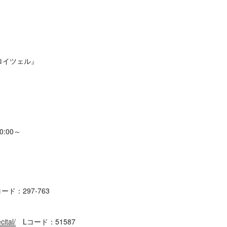
ロイツェル』
:00～
ド：297‐763
cital/
Lコード：51587