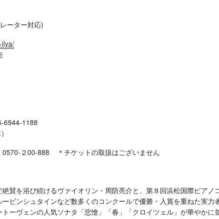
 オペレーター対応)
ilya/
能
6944-1188
休）
70-２00-888 ＊チケットの取扱はございません
で絶賛を浴び続けるヴァイオリン・周防亮介と、第８回浜松国際ピアノ
ルービンシュタインなど数多くのコンクールで優勝・入賞を重ねた実力
ートーヴェンの人気ソナタ「悲愴」「春」「クロイツェル」が華やかに