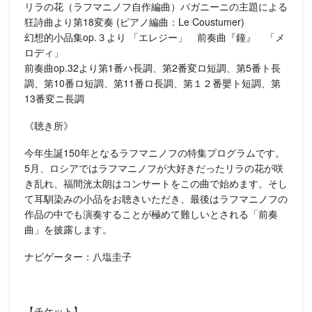
リラの花（ラフマニノフ自作編曲）パガニーニの主題による
狂詩曲より第18変奏 (ピアノ編曲：Le Coustumer)
幻想的小品集op.３より 「エレジー」 前奏曲『鐘』 「メ
ロディ」
前奏曲op.32より第1番ハ長調、第2番変ロ短調、第5番ト長
調、第10番ロ短調、第11番ロ長調、第１２番嬰ト短調、第
13番変ニ長調
《聴き所》
今年生誕150年となるラフマニノフの特集プログラムです。
5月、ロシアではラフマニノフが大好きだったリラの花が咲
き乱れ、福間洸太朗はコンサートをこの曲で始めます。そし
て耳馴染みの小品をお聴きいただき、最後はラフマニノフの
作品の中でも演奏することが極めて難しいとされる「前奏
曲」を披露します。
ナビゲーター：八塩圭子
【チケット】