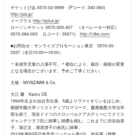
チケットぴあ 0570-02-9999 (Pコード: 340-064)
http://pia.jp/
イープラス
http://eplus.jp/
ローソンチケット 0570-000-407 （オペレーター対応）
0570-084-003 (Lコード: 35071)
http://l-tike.com/
■お問合せ：サンライズプロモーション東京 0570-00-
3337（全日10:00〜18:00）
＊未就学児童の入場不可。＊都合により、曲目・曲順が変更
となる場合がございます。予めご了承ください。
主催：MIYAZAWA & Co.
大江 馨 Kaoru OE
1994年生まれ仙台市出身。5歳よりヴァイオリンをはじめ、
桐朋学園大学ソリストディプロマコース、慶應義塾大学法学
部を経て、現在ドイツのクロンベルクアカデミーにてクリス
チャンテツラフ氏に師事し研鑽を積む。これまでに渋谷由美
子、堀正文，漆原啓子の各氏に師事。
2013年第82回日本音楽コンクール第1位，岩谷賞（聴衆