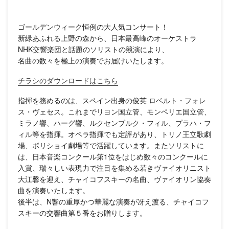
ゴールデンウィーク恒例の大人気コンサート！
新緑あふれる上野の森から、日本最高峰のオーケストラ
NHK交響楽団と話題のソリストの競演により、
名曲の数々を極上の演奏でお届けいたします。
チラシのダウンロードはこちら
指揮を務めるのは、スペイン出身の俊英 ロベルト・フォレ
ス・ヴェセス。これまでリヨン国立管、モンペリエ国立管、
ミラノ響、ハーグ響、ルクセンブルク・フィル、プラハ・フ
ィル等を指揮。オペラ指揮でも定評があり、トリノ王立歌劇
場、ボリショイ劇場等で活躍しています。またソリストに
は、日本音楽コンクール第1位をはじめ数々のコンクールに
入賞、瑞々しい表現力で注目を集める若きヴァイオリニスト
大江馨を迎え、チャイコフスキーの名曲、ヴァイオリン協奏
曲を演奏いたします。
後半は、N響の重厚かつ華麗な演奏が冴え渡る、チャイコフ
スキーの交響曲第５番をお贈りします。