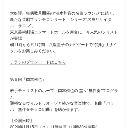
大好評、毎偶数月開催の“清水和音の名曲ラウンジ”に続く、
新たな芸劇ブランチコンサート・シリーズ“名曲リサイタ
ル・サロン”。
東京芸術劇場コンサートホールを舞台に、今人気のソリスト
が登場！
朝11時から約1時間、八塩圭子のナビゲートで特別なリサイ
タルをお楽しみください。
チラシのダウンロードはこちら
第５回「岡本侑也」
若手チェリストのホープ・岡本侑也の 堂々“無伴奏”プログラ
ム！
類稀なるヴィルトゥオーゾと確かな音楽性で、名曲「バッ
ハ：無伴奏チェロ組曲」を聴かせます。
【公演日時】
2020年1月15日（水）11時開演（10時30分開場）