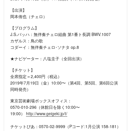
【出演】
岡本侑也（チェロ）
【プログラム】
J.S.バッハ：無伴奏チェロ組曲 第1番ト長調 BWV.1007
カザルス：鳥の歌
コダーイ：無伴奏チェロ･ソナタ op.8
★ナビゲーター：八塩圭子（全回出演）
【チケット】
全席指定＝2,400円（税込）
2019年7月19日（金）10:00〜（第4回、第5回、第6回公演
同時発売）
東京芸術劇場ボックスオフィス：
0570-010-296（休館日を除く10:00〜
19:00）
http://www.geigeki.jp/t/
チケットぴあ：0570-02-9999（Pコード:1月公演 158-181）