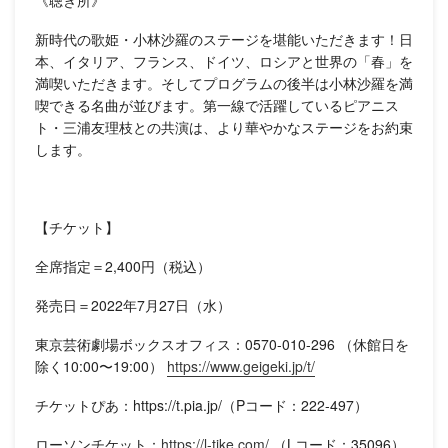
《聴き所》
新時代の歌姫・小林沙羅のステージを堪能いただきます！日
本、イタリア、フランス、ドイツ、ロシアと世界の「春」を
満喫いただきます。そしてプログラムの後半は小林沙羅を満
喫できる名曲が並びます。第一線で活躍しているピアニス
ト・三浦友理枝との共演は、より華やかなステージをお約束
します。
【チケット】
全席指定＝2,400円（税込）
発売日＝2022年7月27日（水）
東京芸術劇場ボックスオフィス：0570-010-296 （休館日を
除く10:00〜19:00）
https://www.geigeki.jp/t/
チケットぴあ：https://t.pia.jp/（Pコード：222-497）
ローソンチケット：
https://l-tike.com/
（Lコード：35096）