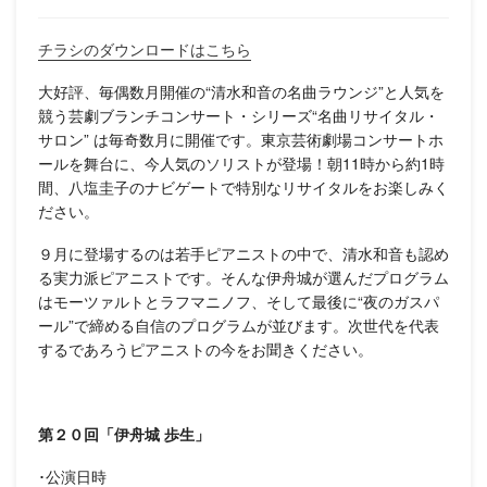
チラシのダウンロードはこちら
大好評、毎偶数月開催の“清水和音の名曲ラウンジ”と人気を
競う芸劇ブランチコンサート・シリーズ“名曲リサイタル・
サロン” は毎奇数月に開催です。東京芸術劇場コンサートホ
ールを舞台に、今人気のソリストが登場！朝11時から約1時
間、八塩圭子のナビゲートで特別なリサイタルをお楽しみく
ださい。
９月に登場するのは若手ピアニストの中で、清水和音も認め
る実力派ピアニストです。そんな伊舟城が選んだプログラム
はモーツァルトとラフマニノフ、そして最後に“夜のガスパ
ール”で締める自信のプログラムが並びます。次世代を代表
するであろうピアニストの今をお聞きください。
第２０回「伊舟城
歩生」
･公演日時