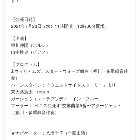
す！
【公演日時】
2021年7月28日（水）11時開演（10時30分開場）
【出演】
福川伸陽（ホルン）
山中惇史（ピアノ）
【プログラム】
J.ウィリアムズ：スター・ウォーズ組曲（福川・多重録音伴
奏）
バーンスタイン：「ウエストサイドストーリー」より
東大路憲太：rerum
ガーシュウィン：ラプソディ・イン・ブルー
マーラー：“ベニスに死す”交響曲第5番〜アダージェット
（福川・多重録音伴奏）
★ナビゲーター：八塩圭子（全回出演）