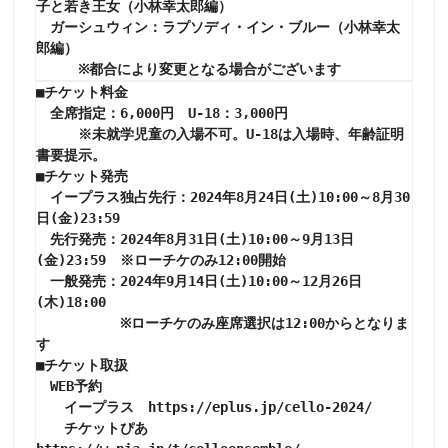
子と若き王女（小林幸太郎編）

　ガーシュウィン：ラプソディ・イン・ブルー（小林幸太
郎編）

　　　※都合により変更となる場合がございます
■チケット料金

　全席指定：6,000円　U-18：3,000円

　　　※未就学児童の入場不可。U-18は入場時、年齢証明
書要提示。

■チケット発売

　イープラス独占先行：2024年8月24日(土)10:00～8月30
日(金)23:59

　先行発売：2024年8月31日(土)10:00～9月13日
(金)23:59　※ローチケのみ12:00開始

　一般発売：2024年9月14日(土)10:00～12月26日
(木)18:00　

　　　　　　※ローチケのみ座席選択は12:00からとなりま
す

■チケット取扱

　WEB予約

　　イープラス　https://eplus.jp/cello-2024/

　　チケットぴあ　