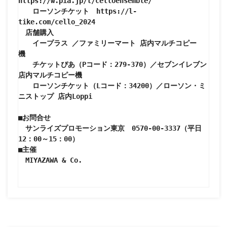
https://w.pia.jp/t/celloensemble/

　　ローソンチケット　https://l-
tike.com/cello_2024　

　店舗購入

　　イープラス ／ファミリーマート 店内マルチコピー
機　　

　　チケットぴあ（Pコード：279-370）／セブンイレブン 
店内マルチコピー機

　　ローソンチケット（Lコード：34200）／ローソン・ミ
ニストップ 店内Loppi

■お問合せ

　サンライズプロモーション東京　0570-00-3337（平日
12：00～15：00）

■主催

　MIYAZAWA & Co.
