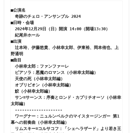
■公演名

　奇跡のチェロ・アンサンブル 2024

■日時・会場

　2024年12月29日（日）開演 14:00（開場13:30）

　紀尾井ホール

■出演

　辻本玲、伊藤悠貴、小林幸太郎、伊東裕、岡本侑也、上
野通明

■曲目

　小林幸太郎：ファンファーレ

　ピアソラ：悪魔のロマンス（小林幸太郎編）

　天使の死（小林幸太郎編）

　オブリビオン（小林幸太郎編）

　鮫（小林幸太郎編）

　サン=サーンス：序奏とロンド・カプリチオーソ（小林幸
太郎編）

　--------------------

　ワーグナー：ニュルンベルクのマイスタージンガー 第1
幕への前奏曲（小林幸太郎編）

　リムスキー=コルサコフ：「シェヘラザード」より若き王