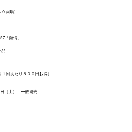
３０開場）
57「熱情」
小品
り１回あたり５００円お得）
10日（土） 一般発売
）