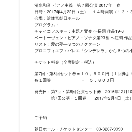
清水和音 ピアノ主義 第７回公演 2017年 春
日時：2017年4月22日（土） １４時開演（１３：
会場：浜離宮朝日ホール
プログラム：
チャイコフスキー：主題と変奏 ヘ長調 作品19-6
ベートーヴェン：ピアノ・ソナタ第23番 ヘ短調 作品
リスト：愛の夢—３つのノクターン
プロコフィエフ：バレエ「シンデレラ」から６つの
チケット料金（全席指定・税込）
第7回・第8回セット券＝１０，６００円（１回券よ
各１回券 ＝ ５，８００円
発売日：第7回・第8回公演セット券 2016年12月
第7回公演・１回券 2017年2月4日（土
ご予約
朝日ホール・チケットセンター 03-3267-9990