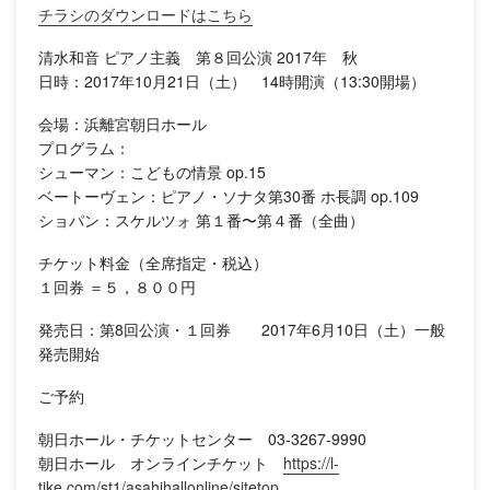
チラシのダウンロードはこちら
清水和音 ピアノ主義 第８回公演 2017年 秋
日時：2017年10月21日（土） 14時開演（13:30開場）
会場：浜離宮朝日ホール
プログラム：
シューマン：こどもの情景 op.15
ベートーヴェン：ピアノ・ソナタ第30番 ホ長調 op.109
ショパン：スケルツォ 第１番〜第４番（全曲）
チケット料金（全席指定・税込）
１回券 ＝５，８００円
発売日：第8回公演・１回券 2017年6月10日（土）一般
発売開始
ご予約
朝日ホール・チケットセンター 03-3267-9990
朝日ホール オンラインチケット
https://l-
tike.com/st1/asahihallonline/sitetop