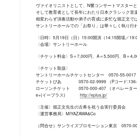
ヴァイオリニストとして、N響コンサートマスター
そして教育者として長年にわたり日本クラシック音
相変わらず演奏活動や弟子の育成に多忙な堀正文で
サントリーホールでの「お祭り」は華々しく執り行
〈日時〉5月19日（日）15:00開演（14:15開場／19
〈会場〉サントリーホール
〈チケット料金〉S＝7,000円、A＝5,500円、B＝4,0
〈チケット取扱〉
サントリーホールチケットセンター 0570-55-0017 
チケットぴあ 0570-02-9999 （Pコード:136
ローソンチケット 0570-000-407 （オペレーター対
e+(イープラス)
http://eplus.jp/
〈主催〉堀正文先生の古希を祝う会実行委員会
〈運営事務局〉MIYAZAWA&Co
（問合せ）サンライズプロモーション東京 0570-00-33