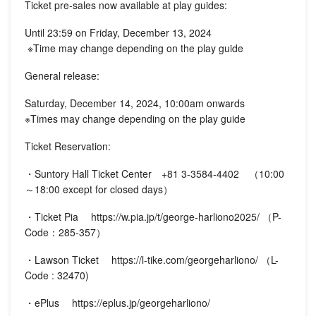
Ticket pre-sales now available at play guides:
Until 23:59 on Friday, December 13, 2024
※Time may change depending on the play guide
General release:
Saturday, December 14, 2024, 10:00am onwards
※Times may change depending on the play guide
Ticket Reservation:
・Suntory Hall Ticket Center +81 3-3584-4402 （10:00
～18:00 except for closed days）
・Ticket Pia https://w.pia.jp/t/george-harliono2025/ （P-
Code：285-357）
・Lawson Ticket https://l-tike.com/georgeharliono/ （L-
Code : 32470)
・ePlus https://eplus.jp/georgeharliono/