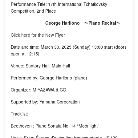
Performance Title: 17th International Tchaikovsky
Competition, 2nd Place
George Harliono 〜Piano Recital〜
Click here for the New Flyer
Date and time: March 30, 2025 (Sunday) 13:00 start (doors
open at 12:15)
Venue: Suntory Hall, Main Hall
Performed by: George Harliono (piano)
Organizer: MIYAZAWA & CO.
Supported by: Yamaha Corporation
Tracklist:
Beethoven : Piano Sonata No. 14 “Moonlight”
Liszt：From Études d’exécution transcendante S.139