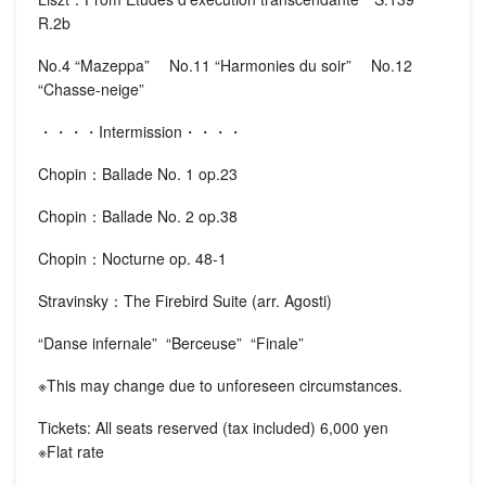
R.2b
No.4 “Mazeppa” No.11 “Harmonies du soir” No.12
“Chasse-neige”
・・・・Intermission・・・・
Chopin：Ballade No. 1 op.23
Chopin：Ballade No. 2 op.38
Chopin：Nocturne op. 48-1
Stravinsky：The Firebird Suite (arr. Agosti)
“Danse infernale” “Berceuse” “Finale”
※This may change due to unforeseen circumstances.
Tickets: All seats reserved (tax included) 6,000 yen
※Flat rate