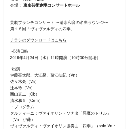
会場：
東京芸術劇場コンサートホール
芸劇ブランチコンサート 〜清水和音の名曲ラウンジ〜
第１８回「ヴィヴァルディの四季」
チラシのダウンロードはこちら
･公演日時
2019年4月24日（水）11時開演（10時30分開場）
･出演
伊藤亮太郎、大江馨、藤江扶紀（Vn）
佐々木亮（Va）
辻本玲（Vc）
西山真二（Cb）
清水和音（Cem）
・プログラム
タルティーニ：ヴァイオリン・ソナタ「悪魔のトリル」
（Vn：伊藤）
ヴィヴァルディ：ヴァイオリン協奏曲「四季」（solo Vn：