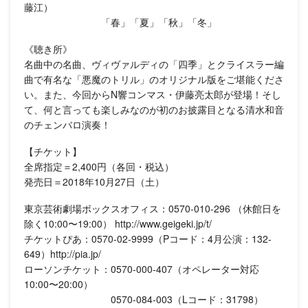
藤江）
「春」「夏」「秋」「冬」
《聴き所》
名曲中の名曲、ヴィヴァルディの「四季」とクライスラー編
曲で有名な「悪魔のトリル」のオリジナル版をご堪能くださ
い。また、今回からN響コンマス・伊藤亮太郎が登場！そし
て、何と言っても楽しみなのが初のお披露目となる清水和音
のチェンバロ演奏！
【チケット】
全席指定＝2,400円（各回・税込）
発売日＝2018年10月27日（土）
東京芸術劇場ボックスオフィス：0570-010-296 （休館日を
除く10:00〜19:00） http://www.geigeki.jp/t/
チケットぴあ：0570-02-9999（Pコード：4月公演：132-
649）http://pia.jp/
ローソンチケット：0570-000-407（オペレーター対応
10:00〜20:00）
0570-084-003（Lコード：31798）