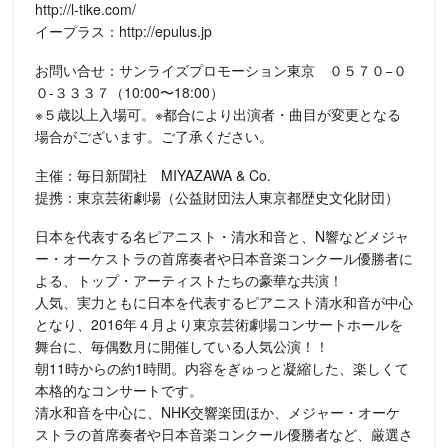
http://l-tike.com/
イープラス：http://epulus.jp
お問い合せ：サンライズプロモーション東京 ０５７０−０
０-３３３７（10:00〜18:00）
※５歳以上入場可。※都合により出演者・曲目が変更となる
場合がございます。ご了承ください。
主催：毎日新聞社 MIYAZAWA & Co.
提携：東京芸術劇場（公益財団法人東京都歴史文化財団）
日本を代表する名ピアニスト・清水和音と、N響などメジャ
ー・オーケストラの首席奏者や日本音楽コンクール優勝者に
よる、トップ・アーティストたちの豪華な共演！
人気、実力ともに日本を代表するピアニスト清水和音が中心
となり、2016年４月より東京芸術劇場コンサートホールを
舞台に、毎偶数月に開催している人気公演！！
朝11時からの約1時間。内容をぎゅっと凝縮した、楽しくて
本格的なコンサートです。
清水和音を中心に、NHK交響楽団ほか、メジャー・オーケ
ストラの首席奏者や日本音楽コンクール優勝者など、厳選さ