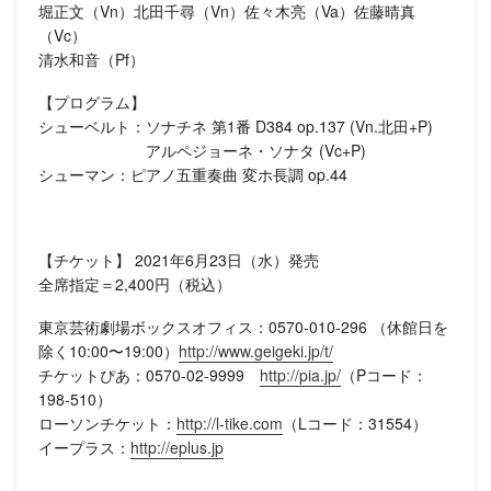
堀正文（Vn）北田千尋（Vn）佐々木亮（Va）佐藤晴真
（Vc）
清水和音（Pf）
【プログラム】
シューベルト：ソナチネ 第1番 D384 op.137 (Vn.北田+P)
アルペジョーネ・ソナタ (Vc+P)
シューマン：ピアノ五重奏曲 変ホ長調 op.44
【チケット】 2021年6月23日（水）発売
全席指定＝2,400円（税込）
東京芸術劇場ボックスオフィス：0570-010-296 （休館日を
除く10:00〜19:00）
http://www.geigeki.jp/t/
チケットぴあ：0570-02-9999
http://pia.jp/
（Pコード：
198-510）
ローソンチケット：
http://l-tike.com
（Lコード：31554）
イープラス：
http://eplus.jp