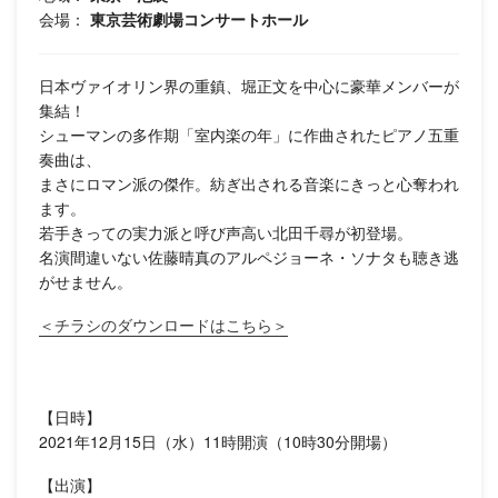
会場：
東京芸術劇場コンサートホール
日本ヴァイオリン界の重鎮、堀正文を中心に豪華メンバーが
集結！
シューマンの多作期「室内楽の年」に作曲されたピアノ五重
奏曲は、
まさにロマン派の傑作。紡ぎ出される音楽にきっと心奪われ
ます。
若手きっての実力派と呼び声高い北田千尋が初登場。
名演間違いない佐藤晴真のアルペジョーネ・ソナタも聴き逃
がせません。
＜チラシのダウンロードはこちら＞
【日時】
2021年12月15日（水）11時開演（10時30分開場）
【出演】