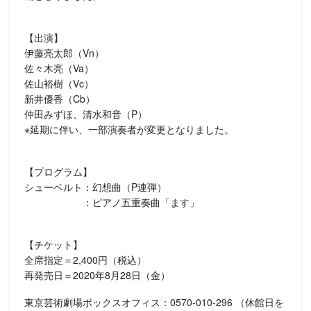
【出演】
伊藤亮太郎（Vn）
佐々木亮（Va）
佐山裕樹（Vc）
新井優香（Cb）
仲田みずほ、清水和音（P）
※延期に伴い、一部演奏者が変更となりました。
【プログラム】
シューベルト：幻想曲（P連弾）
：ピアノ五重奏曲「ます」
【チケット】
全席指定＝2,400円（税込）
再発売日＝2020年8月28日（金）
東京芸術劇場ボックスオフィス：0570-010-296 （休館日を