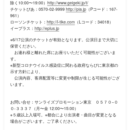
除く10:00〜19:00）
http://www.geigeki.jp/t/
チケットぴあ：0570-02-9999
http://pia.jp
（Pコード：167-
961）
ローソンチケット：
http://l-tike.com
（Lコード：34018）
イープラス：
http://eplus.jp
※6/17公演のチケットが有効となります。公演日まで大切に
保管ください。
お連れ様と離れた席にお座りいただく可能性がございま
す。
※新型コロナウイルス感染症に関わる政府ならびに東京都の
示す方針により、
公演内容、客席配置等に変更や制限が生じる可能性がござ
います。
お問い合せ：サンライズプロモーション東京 ０５７０−０
０-３３３７（月〜金 12:00〜15:00）
※５歳以上入場可。※都合により出演者・曲目が変更となる
場合がございます。ご了承ください。