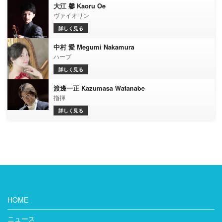
大江 馨 Kaoru Oe
ヴァイオリン
詳しく見る
中村 愛 Megumi Nakamura
ハープ
詳しく見る
渡邊一正 Kazumasa Watanabe
指揮
詳しく見る
HOME
ニュース