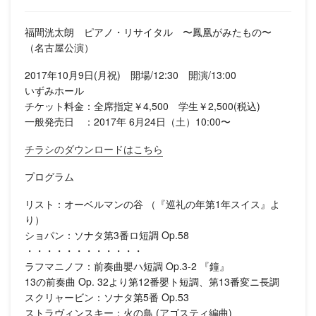
福間洸太朗 ピアノ・リサイタル 〜鳳凰がみたもの〜
（名古屋公演）
2017年10月9日(月祝) 開場/12:30 開演/13:00
いずみホール
チケット料金：全席指定￥4,500 学生￥2,500(税込)
一般発売日 ：2017年 6月24日（土）10:00〜
チラシのダウンロードはこちら
プログラム
リスト：オーベルマンの谷 （『巡礼の年第1年スイス』よ
り）
ショパン：ソナタ第3番ロ短調 Op.58
・・・・・・・・・・・・
ラフマニノフ：前奏曲嬰ハ短調 Op.3-2 『鐘』
13の前奏曲 Op. 32より第12番嬰ト短調、第13番変ニ長調
スクリャービン：ソナタ第5番 Op.53
ストラヴィンスキー：火の鳥 (アゴスティ編曲)