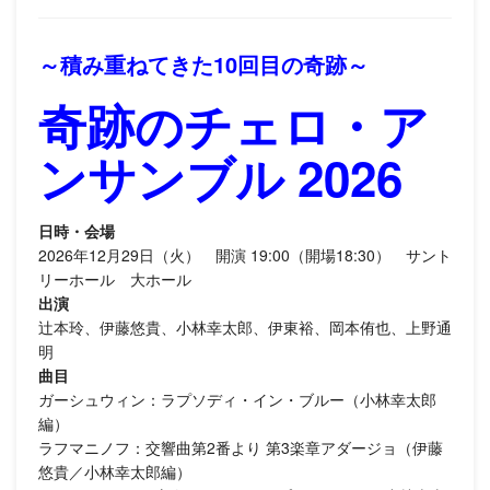
～積み重ねてきた10回目の奇跡～
奇跡のチェロ・ア
ンサンブル 2026
日時・会場
2026年12月29日（火） 開演 19:00（開場18:30） サント
リーホール 大ホール
出演
辻本玲、伊藤悠貴、小林幸太郎、伊東裕、岡本侑也、上野通
明
曲目
ガーシュウィン：ラプソディ・イン・ブルー（小林幸太郎
編）
ラフマニノフ：交響曲第2番より 第3楽章アダージョ（伊藤
悠貴／小林幸太郎編）