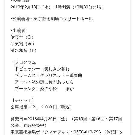
･公演日時
2019年2月13日（水）11時開演（10時30分開場）
･公演会場：東京芸術劇場コンサートホール
･出演者
伊藤圭（Cl）
伊東裕（Vc）
清水和音（P）
・プログラム
ドビュッシー：美しき夕暮れ
ブラームス：クラリネット三重奏曲
アーン：私の詩に翼があったら
プーランク：愛の小径 ほか
【チケット】
全席指定＝２，２００円（税込）
発売日＝2018年4月20日（金）（第15回・第16回・第17回
公演、同時発売中）
東京芸術劇場ボックスオフィス：0570-010-296 （休館日を