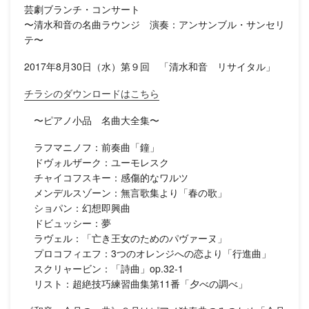
芸劇ブランチ・コンサート
〜清水和音の名曲ラウンジ 演奏：アンサンブル・サンセリ
テ〜
2017年8月30日（水）第９回 「清水和音 リサイタル」
チラシのダウンロードはこちら
〜ピアノ小品 名曲大全集〜
ラフマニノフ：前奏曲「鐘」
ドヴォルザーク：ユーモレスク
チャイコフスキー：感傷的なワルツ
メンデルスゾーン：無言歌集より「春の歌」
ショパン：幻想即興曲
ドビュッシー：夢
ラヴェル：「亡き王女のためのパヴァーヌ」
プロコフィエフ：3つのオレンジへの恋より「行進曲」
スクリャービン：「詩曲」op.32-1
リスト：超絶技巧練習曲集第11番「夕べの調べ」