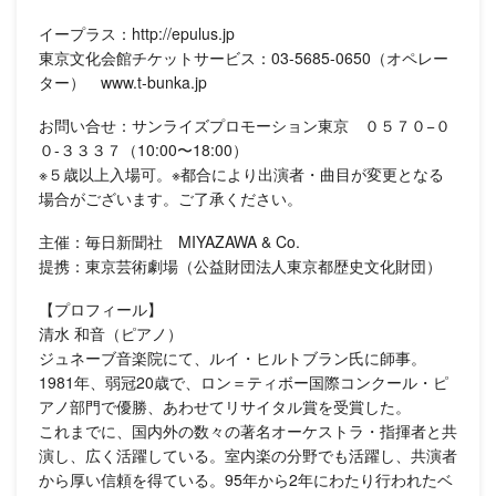
イープラス：http://epulus.jp
東京文化会館チケットサービス：03-5685-0650（オペレー
ター） www.t-bunka.jp
お問い合せ：サンライズプロモーション東京 ０５７０−０
０-３３３７（10:00〜18:00）
※５歳以上入場可。※都合により出演者・曲目が変更となる
場合がございます。ご了承ください。
主催：毎日新聞社 MIYAZAWA & Co.
提携：東京芸術劇場（公益財団法人東京都歴史文化財団）
【プロフィール】
清水 和音（ピアノ）
ジュネーブ音楽院にて、ルイ・ヒルトブラン氏に師事。
1981年、弱冠20歳で、ロン＝ティボー国際コンクール・ピ
アノ部門で優勝、あわせてリサイタル賞を受賞した。
これまでに、国内外の数々の著名オーケストラ・指揮者と共
演し、広く活躍している。室内楽の分野でも活躍し、共演者
から厚い信頼を得ている。95年から2年にわたり行われたベ