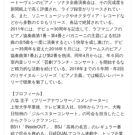
ートーヴェンのピアノ・ソナタ全曲演奏会は、その完成度を
新聞紙上で高く評価され、ライブ録音がリリースされてい
る。また、ソニーミュージックやオクタヴィア・レコードな
どから多数のＣＤもリリース、各誌で絶賛されている。
2011年には、デビュー30周年を記念して、ラフマニノフの
ピアノ協奏曲第1番～第4番とパガニーニの主題による狂詩
曲の全5曲を一度に演奏するという快挙を成し遂げた。デビ
ュー35周年を迎えた2016年５月には、ブラームスのピアノ
協奏曲第1番および第2番を熱演。同年4月からは、年６回の
室内楽シリーズ「芸劇ブランチ・コンサート」を開始するな
ど精力的な活動を続けている。2018年までの５年間・年2回
のリサイタル・シリーズ「ピアノ主義」では幅広いレパート
リーで聴衆を魅了している。
【プロフィール】
八塩 圭子 （フリーアナウンサー／コメンテーター）
上智大学卒業後、テレビ東京入社。03年からフリー。大晦
日恒例の「ジルベスターコンサート」の司会を担当したこと
からクラシックファンに。
BS11「INsideOUT」、BSJ「高将の名言」のレギュラー番
組で司会を務める。日経DUALでコラム連載中。トップ企業