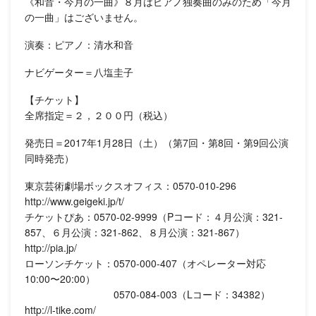
《和音・今月の一曲》８月はピアノ独奏曲のみのため「今月
の一曲」はございません。
演奏：ピアノ：清水和音
ナビゲーター＝八塩圭子
【チケット】
全席指定＝２，２００円（税込）
発売日＝2017年1月28日（土）（第7回・第8回・第9回公演
同時発売）
東京芸術劇場ボックスオフィス：0570-010-296
http://www.geigeki.jp/t/
チケットぴあ：0570-02-9999（Pコード：４月公演：321-
857、６月公演：321-862、８月公演：321-867）
http://pia.jp/
ローソンチケット：0570-000-407（オペレーター対応
10:00〜20:00）
0570-084-003（Lコード：34382）
http://l-tike.com/