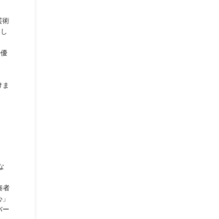
芸術
楽し
ル優
けま
な
奏者
心」
バー