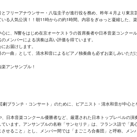
音とフリーアナウンサー・八塩圭子が進行役を務め、昨年４月より東京
いる人気公演！！朝11時からの約1時間。内容をぎゅっと凝縮した、
中心に、N響をはじめ在京オーケストラの首席奏者や日本音楽コンクー
名のメンバーによる演奏は高い評価を得ています。
心にお届けします。
月の一曲」として、清水和音によるピアノ独奏曲も必ずお楽しみいただ
内楽アンサンブル！
「芸劇ブランチ・コンサート」のために、ピアニスト・清水和音が中心と
や、日本音楽コンクール優勝者など、厳選された日本トップレベルの演
しています。アンサンブルの名称「サンセリテ」は、フランス語で「真
じさせること」とし、メンバー間では「まごころ合奏団」と呼称。メン