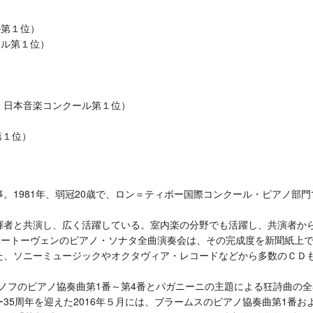
ル第１位）
ール第１位）
）
回 日本音楽コンクール第１位）
第１位）
。1981年、弱冠20歳で、ロン＝ティボー国際コンクール・ピアノ部門
揮者と共演し、広く活躍している。室内楽の分野でも活躍し、共演者か
ベートーヴェンのピアノ・ソナタ全曲演奏会は、その完成度を新聞紙上
た、ソニーミュージックやオクタヴィア・レコードなどから多数のＣＤ
ニノフのピアノ協奏曲第1番～第4番とパガニーニの主題による狂詩曲の全
35周年を迎えた2016年５月には、ブラームスのピアノ協奏曲第1番お