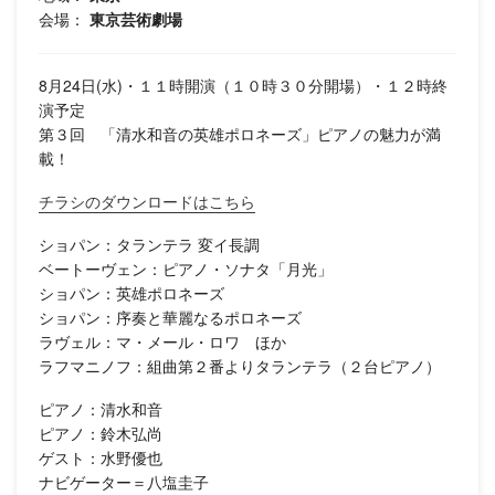
会場：
東京芸術劇場
8月24日(水)・１１時開演（１０時３０分開場）・１２時終
演予定
第３回 「清水和音の英雄ポロネーズ」ピアノの魅力が満
載！
チラシのダウンロードはこちら
ショパン：タランテラ 変イ長調
ベートーヴェン：ピアノ・ソナタ「月光」
ショパン：英雄ポロネーズ
ショパン：序奏と華麗なるポロネーズ
ラヴェル：マ・メール・ロワ ほか
ラフマニノフ：組曲第２番よりタランテラ（２台ピアノ）
ピアノ：清水和音
ピアノ：鈴木弘尚
ゲスト：水野優也
ナビゲーター＝八塩圭子