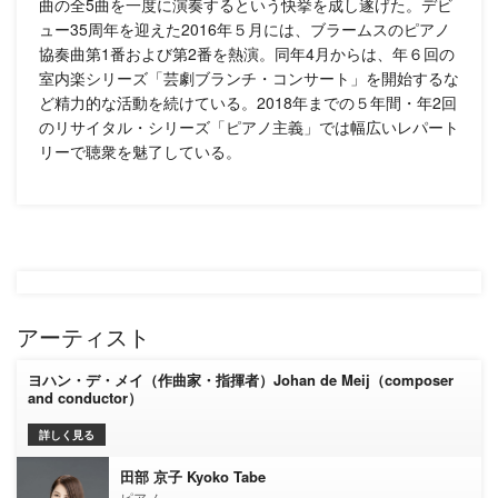
曲の全5曲を一度に演奏するという快挙を成し遂げた。デビ
ュー35周年を迎えた2016年５月には、ブラームスのピアノ
協奏曲第1番および第2番を熱演。同年4月からは、年６回の
室内楽シリーズ「芸劇ブランチ・コンサート」を開始するな
ど精力的な活動を続けている。2018年までの５年間・年2回
のリサイタル・シリーズ「ピアノ主義」では幅広いレパート
リーで聴衆を魅了している。
アーティスト
ヨハン・デ・メイ（作曲家・指揮者）Johan de Meij（composer
and conductor）
詳しく見る
田部 京子 Kyoko Tabe
ピアノ