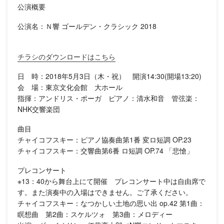
公演概要
公演名：Ｎ響 ゴールデン・クラシック 2018
チラシのダウンロードはこちら
日 時：2018年5月3日（木・祝） 開演14:30(開場13:20)
会 場：東京文化会館 大ホール
指揮：アンドリス・ポーガ ピアノ：清水和音 管弦楽：
NHK交響楽団
曲目
チャイコフスキー：ピアノ協奏曲第1番 変ロ短調 OP.23
チャイコフスキー：交響曲第6番 ロ短調 OP.74 「悲愴」
プレコンサート
※13：40から舞台上にて開催 プレコンサート中は自由席で
す。また演奏中の入場はできません。ご了承ください。
チャイコフスキー：なつかしい土地の思い出 op.42 第1曲：
瞑想曲 第2曲：スケルツォ 第3曲：メロディー