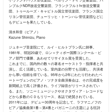
ゲヴァントハウス管弦楽団、ベルリン・ドイツ交響楽団、ハ
ンブルクNDR放送交響楽団、フランクフルトhr放送交響楽
団、トゥールーズ・キャピトル国立管弦楽団、フランス国立
リヨン管弦楽団、チューリッヒ・トーンハレ管弦楽団などに
もデビューを果たしている。
清水和音（ピアノ）
Kazune Shimizu, Piano
ジュネーブ音楽院にて、ルイ・ヒルトブラン氏に師事。
1981年、弱冠20歳で、ロン＝ティボー国際コンクール・ピ
アノ部門で優勝、あわせてリサイタル賞を受賞した。
これまでに、国内外の数々の著名オーケストラ・指揮者と共
演し、広く活躍している。室内楽の分野でも活躍し、共演者
から厚い信頼を得ている。95年から2年にわたり行われたベ
ートーヴェンのピアノ・ソナタ全曲演奏会は、その完成度を
新聞紙上で高く評価され、ライブ録音がリリースされてい
る。また、ソニーミュージックやオクタヴィア・レコードな
どから多数のＣＤもリリース、各誌で絶賛されている。
2011年には、デビュー30周年を記念して、ラフマニノフの
ピアノ協奏曲第1番～第4番とパガニーニの主題による狂詩