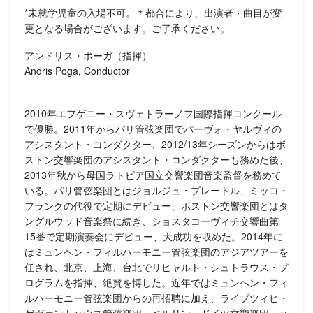
*未就学児童の入場不可。＊都合により、出演者・曲目が変
更となる場合がございます。ご了承ください。
アンドリス・ポーガ（指揮）
Andris Poga, Conductor
2010年エフゲニー・スヴェトラーノフ国際指揮コンクール
で優勝。2011年からパリ管弦楽団でパーヴォ・ヤルヴィの
アシスタント・コンダクター、2012/13年シーズンからはボ
ストン交響楽団のアシスタント・コンダクターも務めた後、
2013年秋から母国ラトビア国立交響楽団音楽監督を務めて
いる。パリ管弦楽団とはジョルジュ・プレートル、ミッコ・
フランクの代役で定期にデビュー、ボストン交響楽団とはタ
ングルウッド音楽祭に続き、ショスタコーヴィチ交響曲第
15番で定期演奏会にデビュー、大成功を収めた。2014年に
はミュンヘン・フィルハーモニー管弦楽団のアジアツアーを
任され、北京、上海、台北でリヒャルト・シュトラウス・プ
ログラムを指揮、絶賛を博した。近年ではミュンヘン・フィ
ルハーモニー管弦楽団からの再招聘に加え、ライプツィヒ・