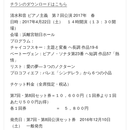
チラシのダウンロードはこちら
清水和音 ピアノ主義 第７回公演 2017年 春
日時：2017年4月22日（土） １４時開演（１３：３０開
場）
会場：浜離宮朝日ホール
プログラム：
チャイコフスキー：主題と変奏 ヘ長調 作品19-6
ベートーヴェン：ピアノ・ソナタ第23番 ヘ短調 作品57「熱
情」
リスト：愛の夢—３つのノクターン
プロコフィエフ：バレエ「シンデレラ」から６つの小品
チケット料金（全席指定・税込）
第7回・第8回セット券＝１０，６００円（１回券より１回
あたり５００円お得）
各１回券 ＝ ５，８００円
発売日：第7回・第8回公演セット券 2016年12月10日
（土） 一般発売