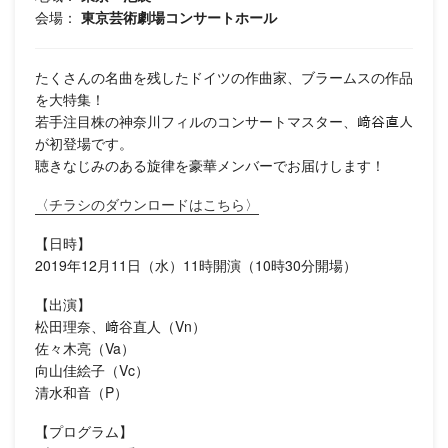
会場：
東京芸術劇場コンサートホール
たくさんの名曲を残したドイツの作曲家、ブラームスの作品
を大特集！
若手注目株の神奈川フィルのコンサートマスター、﨑谷直人
が初登場です。
聴きなじみのある旋律を豪華メンバーでお届けします！
〈チラシのダウンロードはこちら〉
【日時】
2019年12月11日（水）11時開演（10時30分開場）
【出演】
松田理奈、﨑谷直人（Vn）
佐々木亮（Va）
向山佳絵子（Vc）
清水和音（P）
【プログラム】