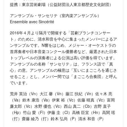
提携：東京芸術劇場（公益財団法人東京都歴史文化財団）
アンサンブル・サンセリテ（室内楽アンサンブル）
Ensemble avec Sincérité
2016年４月より隔月で開催する「芸劇ブランチコンサー
ト」のために、清水和音を中心に集まったメンバーによるア
ンサンブルです。N響をはじめ、メジャー・オーケストラの
首席奏者や日本音楽コンクール優勝者など、厳選された日本
トップレベルの演奏者による公演は高い評価を得ています。
アンサンブルの名称「サンセリテ」は、フランス語で「真
心」の意。アンサンブルの極意は「互いにまごころを通じさ
せること」とし、メンバー間では「まごころ合奏団」と呼ん
でいます。
荒井 英治（Vn）大江 馨（Vn）藤江 扶紀（Vn）佐々木 亮
（Va）鈴木 康浩（Va）伊東 裕（Vc）佐藤 晴真（Vc）富岡
廉太郎（Vc）水野 優也（Vc）西山 真二（Cb）吉野 直子
（Hp）竹山 愛（Fl）伊藤 圭（Cl）高橋 臣宜（Hn）高関 瑶
（打）齋藤 綾乃（打）鈴木 弘尚（P）清水 和音（P）