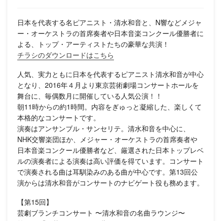
日本を代表する名ピアニスト・清水和音と、N響などメジャ
ー・オーケストラの首席奏者や日本音楽コンクール優勝者に
よる、トップ・アーティストたちの豪華な共演！
チラシのダウンロードはこちら
人気、実力ともに日本を代表するピアニスト清水和音が中心
となり、2016年４月より東京芸術劇場コンサートホールを
舞台に、毎偶数月に開催している人気公演！！
朝11時からの約1時間。内容をぎゅっと凝縮した、楽しくて
本格的なコンサートです。
演奏はアンサンブル・サンセリテ。清水和音を中心に、
NHK交響楽団ほか、メジャー・オーケストラの首席奏者や
日本音楽コンクール優勝者など、厳選された日本トップレベ
ルの演奏者による演奏は高い評価を得ています。コンサート
で演奏される曲は耳馴染みのある曲が中心です。第13回公
演からは清水和音がコンサートのナビゲート役も務めます。
【第15回】
芸劇ブランチコンサート 〜清水和音の名曲ラウンジ〜