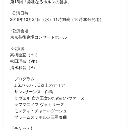
第15回「勇壮なるホルンの響き」
･公演日時
2018年10月24日（水）11時開演（10時30分開場）
･公演会場
東京芸術劇場コンサートホール
･出演者
高橋臣宜（Hn）
松田理奈（Vn）
清水和音（P）
・プログラム
J.S.バッハ：G線上のアリア
サン=サーンス：白鳥
ラヴェル 亡き王女のためのパヴァーヌ
ラフマニノフ ヴォカリーズ
モンティ：チャールダーシュ
ブラームス：ホルン三重奏曲
【チケット】