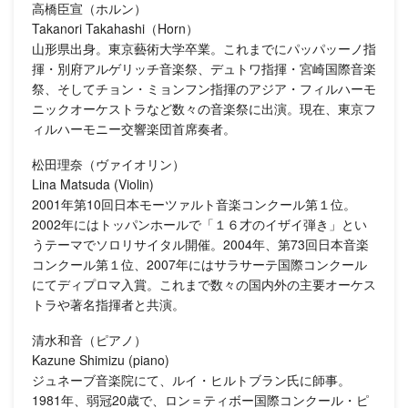
高橋臣宣（ホルン）
Takanori Takahashi（Horn）
山形県出身。東京藝術大学卒業。これまでにパッパッーノ指
揮・別府アルゲリッチ音楽祭、デュトワ指揮・宮崎国際音楽
祭、そしてチョン・ミョンフン指揮のアジア・フィルハーモ
ニックオーケストラなど数々の音楽祭に出演。現在、東京フ
ィルハーモニー交響楽団首席奏者。
松田理奈（ヴァイオリン）
Lina Matsuda (Violin)
2001年第10回日本モーツァルト音楽コンクール第１位。
2002年にはトッパンホールで「１６才のイザイ弾き」とい
うテーマでソロリサイタル開催。2004年、第73回日本音楽
コンクール第１位、2007年にはサラサーテ国際コンクール
にてディプロマ入賞。これまで数々の国内外の主要オーケス
トラや著名指揮者と共演。
清水和音（ピアノ）
Kazune Shimizu (piano)
ジュネーブ音楽院にて、ルイ・ヒルトブラン氏に師事。
1981年、弱冠20歳で、ロン＝ティボー国際コンクール・ピ