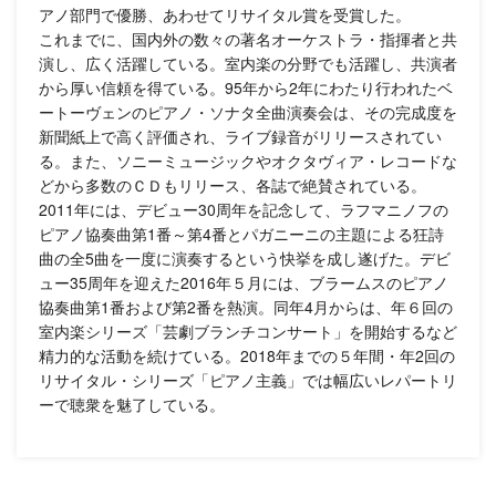
アノ部門で優勝、あわせてリサイタル賞を受賞した。
これまでに、国内外の数々の著名オーケストラ・指揮者と共
演し、広く活躍している。室内楽の分野でも活躍し、共演者
から厚い信頼を得ている。95年から2年にわたり行われたベ
ートーヴェンのピアノ・ソナタ全曲演奏会は、その完成度を
新聞紙上で高く評価され、ライブ録音がリリースされてい
る。また、ソニーミュージックやオクタヴィア・レコードな
どから多数のＣＤもリリース、各誌で絶賛されている。
2011年には、デビュー30周年を記念して、ラフマニノフの
ピアノ協奏曲第1番～第4番とパガニーニの主題による狂詩
曲の全5曲を一度に演奏するという快挙を成し遂げた。デビ
ュー35周年を迎えた2016年５月には、ブラームスのピアノ
協奏曲第1番および第2番を熱演。同年4月からは、年６回の
室内楽シリーズ「芸劇ブランチコンサート」を開始するなど
精力的な活動を続けている。2018年までの５年間・年2回の
リサイタル・シリーズ「ピアノ主義」では幅広いレパートリ
ーで聴衆を魅了している。