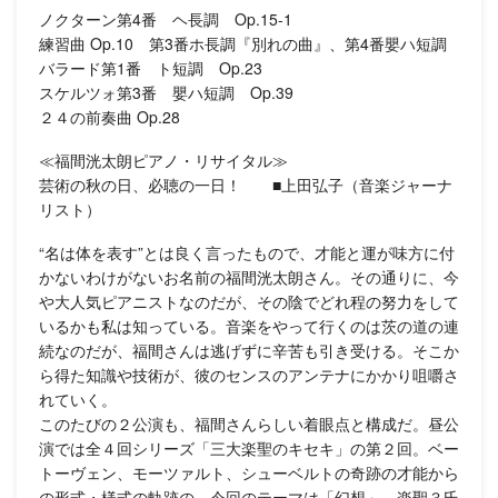
ノクターン第4番 ヘ長調 Op.15-1
練習曲 Op.10 第3番ホ長調『別れの曲』、第4番嬰ハ短調
バラード第1番 ト短調 Op.23
スケルツォ第3番 嬰ハ短調 Op.39
２４の前奏曲 Op.28
≪福間洸太朗ピアノ・リサイタル≫
芸術の秋の日、必聴の一日！ ■上田弘子（音楽ジャーナ
リスト）
“名は体を表す”とは良く言ったもので、才能と運が味方に付
かないわけがないお名前の福間洸太朗さん。その通りに、今
や大人気ピアニストなのだが、その陰でどれ程の努力をして
いるかも私は知っている。音楽をやって行くのは茨の道の連
続なのだが、福間さんは逃げずに辛苦も引き受ける。そこか
ら得た知識や技術が、彼のセンスのアンテナにかかり咀嚼さ
れていく。
このたびの２公演も、福間さんらしい着眼点と構成だ。昼公
演では全４回シリーズ「三大楽聖のキセキ」の第２回。ベー
トーヴェン、モーツァルト、シューベルトの奇跡の才能から
の形式・様式の軌跡の、今回のテーマは「幻想」。楽聖３氏