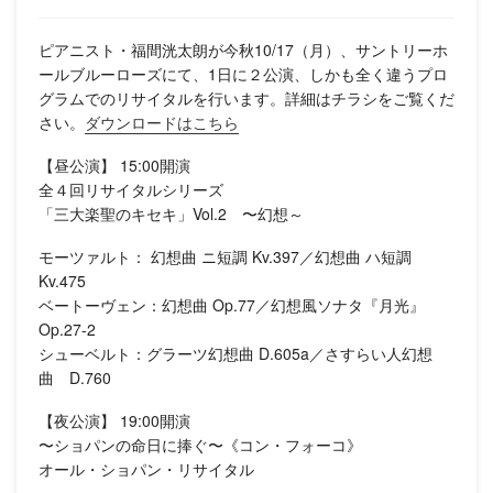
ピアニスト・福間洸太朗が今秋10/17（月）、サントリーホ
ールブルーローズにて、1日に２公演、しかも全く違うプロ
グラムでのリサイタルを行います。詳細はチラシをご覧くだ
さい。
ダウンロードはこちら
【昼公演】 15:00開演
全４回リサイタルシリーズ
「三大楽聖のキセキ」Vol.2 〜幻想～
モーツァルト： 幻想曲 ニ短調 Kv.397／幻想曲 ハ短調
Kv.475
ベートーヴェン：幻想曲 Op.77／幻想風ソナタ『月光』
Op.27-2
シューベルト：グラーツ幻想曲 D.605a／さすらい人幻想
曲 D.760
【夜公演】 19:00開演
〜ショパンの命日に捧ぐ〜《コン・フォーコ》
オール・ショパン・リサイタル